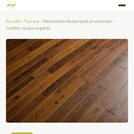
Accueil
›
Travaux
›
Rénovation de parquet en essonne :
confiez-la aux experts