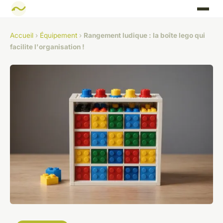
Accueil
›
Équipement
›
Rangement ludique : la boîte lego qui
facilite l'organisation !