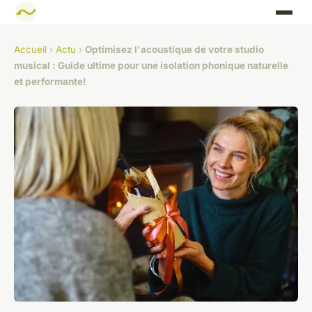
Accueil
›
Actu
›
Optimisez l'acoustique de votre studio
musical : Guide ultime pour une isolation phonique naturelle
et performante!